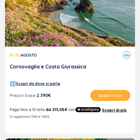
Viaggi
13-20
AGOSTO
in
aereo
Cornovaglia e Costa Giurassica
Scopri da dove si parte
Prezzo base
2.390€
Scopri il tour