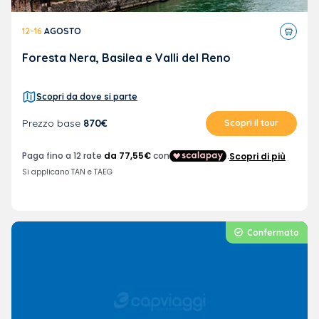
Tour
12-16
AGOSTO
in
pullma
Foresta Nera, Basilea e Valli del Reno
Scopri da dove si parte
Prezzo base
870€
Scopri il tour
Confermato