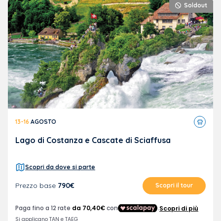
Soldout
Tour
13-16
AGOSTO
in
pullma
Lago di Costanza e Cascate di Sciaffusa
Scopri da dove si parte
Prezzo base
790€
Scopri il tour