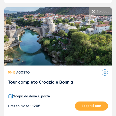
Soldout
Tour
10-16
AGOSTO
in
pullma
Tour completo Croazia e Bosnia
Scopri da dove si parte
Prezzo base
1.120€
Scopri il tour