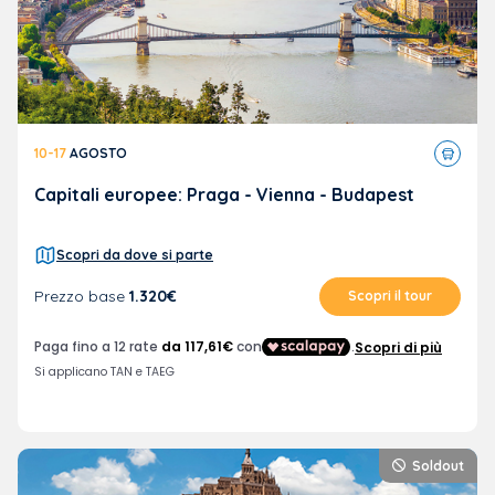
Tour
10-17
AGOSTO
in
pullma
Capitali europee: Praga - Vienna - Budapest
Scopri da dove si parte
Prezzo base
1.320€
Scopri il tour
Soldout