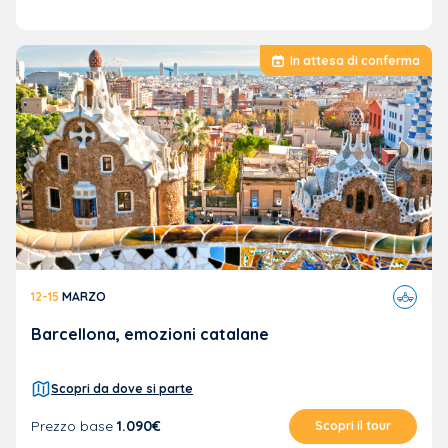
In attesa di conferma
Viaggi
12-15
MARZO
in
aereo
Barcellona, emozioni catalane
Scopri da dove si parte
Prezzo base
1.090€
Scopri il tour