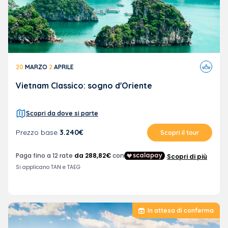
Viaggi
20
MARZO
2
APRILE
in
aereo
Vietnam Classico: sogno d'Oriente
Scopri da dove si parte
Prezzo base
3.240€
Scopri il tour
In attesa di conferma