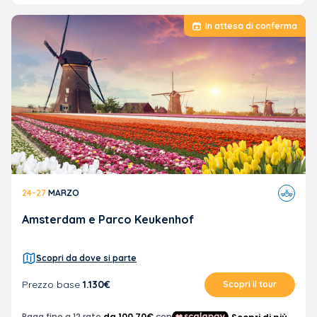
In attesa di conferma
Viaggi
24-27
MARZO
in
aereo
Amsterdam e Parco Keukenhof
Scopri da dove si parte
Prezzo base
1.130€
Scopri il tour