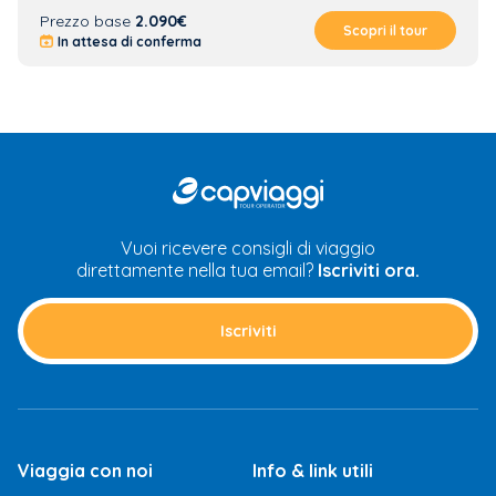
Prezzo base
2.090€
Scopri il tour
In attesa di conferma
CAP
Viaggi
Vuoi ricevere consigli di viaggio
direttamente nella tua email?
Iscriviti ora.
Iscriviti
Viaggia con noi
Info & link utili