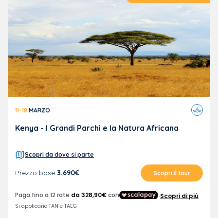
Viaggi
11-18
MARZO
in
aereo
Kenya - I Grandi Parchi e la Natura Africana
Scopri da dove si parte
Prezzo base
3.690€
Scopri il tour