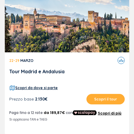
Viaggi
22-29
MARZO
in
aereo
Tour Madrid e Andalusia
Scopri da dove si parte
Prezzo base
2.130€
Scopri il tour