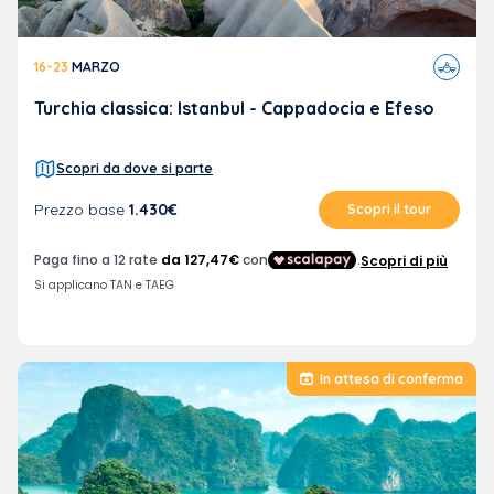
Viaggi
16-23
MARZO
in
aereo
Turchia classica: Istanbul - Cappadocia e Efeso
Scopri da dove si parte
Prezzo base
1.430€
Scopri il tour
In attesa di conferma