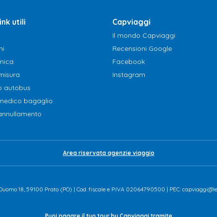
ink utili
Capviaggi
Il mondo Capviaggi
hi
Recensioni Google
mica
Facebook
misura
Instagram
o autobus
 medico bagaglio
 annullamento
Area riservata agenzie viaggio
za Duomo 18, 59100 Prato (PO) | Cod. fiscale e P.IVA 02064790500 | PEC: capviaggi@le
Puoi pagare il tuo tour by Capviaggi tramite