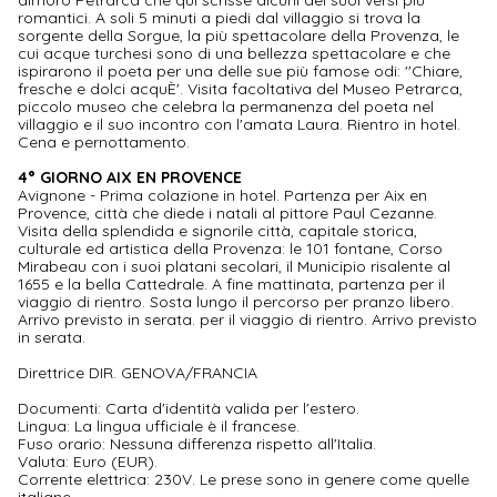
romantici. A soli 5 minuti a piedi dal villaggio si trova la
sorgente della Sorgue, la più spettacolare della Provenza, le
cui acque turchesi sono di una bellezza spettacolare e che
ispirarono il poeta per una delle sue più famose odi: ''Chiare,
fresche e dolci acquÈ'. Visita facoltativa del Museo Petrarca,
piccolo museo che celebra la permanenza del poeta nel
villaggio e il suo incontro con l'amata Laura. Rientro in hotel.
Cena e pernottamento.
4° GIORNO AIX EN PROVENCE
Avignone - Prima colazione in hotel. Partenza per Aix en
Provence, città che diede i natali al pittore Paul Cezanne.
Visita della splendida e signorile città, capitale storica,
culturale ed artistica della Provenza: le 101 fontane, Corso
Mirabeau con i suoi platani secolari, il Municipio risalente al
1655 e la bella Cattedrale. A fine mattinata, partenza per il
viaggio di rientro. Sosta lungo il percorso per pranzo libero.
Arrivo previsto in serata. per il viaggio di rientro. Arrivo previsto
in serata.
Direttrice DIR. GENOVA/FRANCIA
Documenti: Carta d'identità valida per l'estero.
Lingua: La lingua ufficiale è il francese.
Fuso orario: Nessuna differenza rispetto all'Italia.
Valuta: Euro (EUR).
Corrente elettrica: 230V. Le prese sono in genere come quelle
italiane.