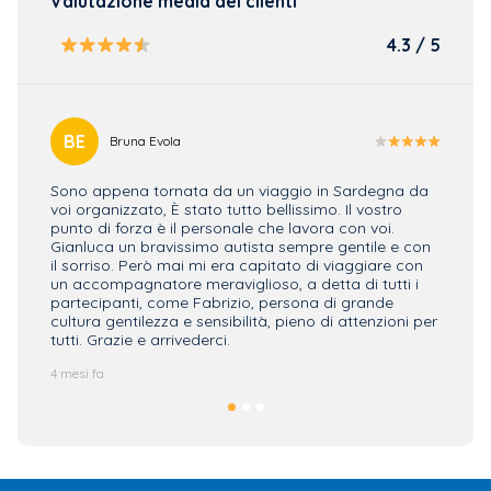
Valutazione media dei clienti
4.3 / 5
BE
AP
Bruna Evola
Sono appena tornata da un viaggio in Sardegna da
Siamo 
voi organizzato, È stato tutto bellissimo. Il vostro
quella
punto di forza è il personale che lavora con voi.
Rispet
Gianluca un bravissimo autista sempre gentile e con
più. Ot
il sorriso. Però mai mi era capitato di viaggiare con
possia
un accompagnatore meraviglioso, a detta di tutti i
pensan
partecipanti, come Fabrizio, persona di grande
gennai
cultura gentilezza e sensibilità, pieno di attenzioni per
4 mesi f
tutti. Grazie e arrivederci.
4 mesi fa