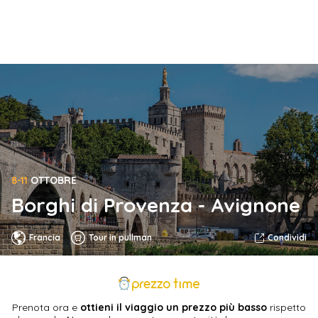
8-11
OTTOBRE
Borghi di Provenza - Avignone
Francia
Tour in pullman
Condividi
Prenota ora e
ottieni il viaggio un prezzo più basso
rispetto