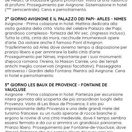
di profumi. Proseguimento per Avignone. Sistemazione in hotel
(**** semicentrale). Cena e pernottamento.
2° GIORNO AVIGNONE E IL PALAZZO DEI PAPI- ARLES - NIMES
Avignone - Prima colazione in hotel. Mattina dedicata alla
visita guidata della città. Visita del celebre Palazzo dei Papi,
grandioso complesso- fortezza del XIV sec. (ingresso incluso).
Tutta la città, cinta da mura, racchiude innumerevoli opere
d'arte. Da visitare anche il famoso Pont d'Avignon.
Trasferimento ad Arles dove avremo tempo a disposizione per
pranzo libero e per ammirare la bella città d'arte.
Proseguimento per Nimes, importante per i suoi monumenti
d'epoca romana: l'Arena, la Maison Carrée, uno dei templi
antichi meglio conservati (ingressi facoltativi). Passeggiata
attraverso i Giardini della Fontana. Rientro ad Avignone. Cena
in hotel e pernottamento.
3° GIORNO LES BAUX DE PROVENCE - FONTAINE DE
VAUCLUSE
Avignone - Prima colazione in hotel. Partenza per escursione
intera giornata alla scoperta dei più straordinari luoghi della
Provenza. Visita di Les Baux de Provence, il sito più
impressionante della Provenza e una delle grandi mete del
turismo francese: su un nudo sperone di rocce bianche si
ergono le rovine di una città medievale, dove il tempo sembra
essersi fermato e da cui si ammira un grandioso panorama.
Pranzo libero. Proseguimento per Fontaine-de-Vaucluse, dove
dimorò Petrarca che qui scrisse alcuni dei suoi versi più