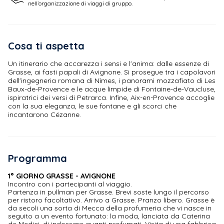
nell’organizzazione di viaggi di gruppo.
Cosa ti aspetta
Un itinerario che accarezza i sensi e l'anima: dalle essenze di
Grasse, ai fasti papali di Avignone. Si prosegue tra i capolavori
dell'ingegneria romana di Nîmes, i panorami mozzafiato di Les
Baux-de-Provence e le acque limpide di Fontaine-de-Vaucluse,
ispiratrici dei versi di Petrarca. Infine, Aix-en-Provence accoglie
con la sua eleganza, le sue fontane e gli scorci che
incantarono Cézanne.
Programma
1° GIORNO GRASSE - AVIGNONE
Incontro con i partecipanti al viaggio.
Partenza in pullman per Grasse. Brevi soste lungo il percorso
per ristoro facoltativo. Arrivo a Grasse. Pranzo libero. Grasse è
da secoli una sorta di Mecca della profumeria che vi nasce in
seguito a un evento fortunato: la moda, lanciata da Caterina
de Medici, di indossare guanti profumati. Visita di una fabbrica