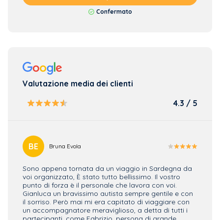
Confermato
Valutazione media dei clienti
4.3 / 5
BE
AP
Bruna Evola
Sono appena tornata da un viaggio in Sardegna da
Siamo 
voi organizzato, È stato tutto bellissimo. Il vostro
quella
punto di forza è il personale che lavora con voi.
Rispet
Gianluca un bravissimo autista sempre gentile e con
più. Ot
il sorriso. Però mai mi era capitato di viaggiare con
possia
un accompagnatore meraviglioso, a detta di tutti i
pensan
partecipanti, come Fabrizio, persona di grande
gennai