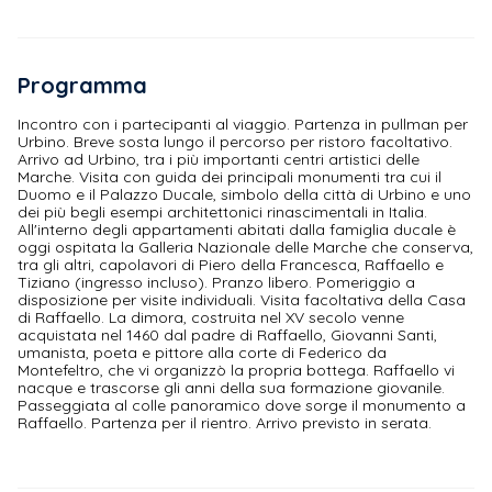
Programma
Incontro con i partecipanti al viaggio. Partenza in pullman per
Urbino. Breve sosta lungo il percorso per ristoro facoltativo.
Arrivo ad Urbino, tra i più importanti centri artistici delle
Marche. Visita con guida dei principali monumenti tra cui il
Duomo e il Palazzo Ducale, simbolo della città di Urbino e uno
dei più begli esempi architettonici rinascimentali in Italia.
All'interno degli appartamenti abitati dalla famiglia ducale è
oggi ospitata la Galleria Nazionale delle Marche che conserva,
tra gli altri, capolavori di Piero della Francesca, Raffaello e
Tiziano (ingresso incluso). Pranzo libero. Pomeriggio a
disposizione per visite individuali. Visita facoltativa della Casa
di Raffaello. La dimora, costruita nel XV secolo venne
acquistata nel 1460 dal padre di Raffaello, Giovanni Santi,
umanista, poeta e pittore alla corte di Federico da
Montefeltro, che vi organizzò la propria bottega. Raffaello vi
nacque e trascorse gli anni della sua formazione giovanile.
Passeggiata al colle panoramico dove sorge il monumento a
Raffaello. Partenza per il rientro. Arrivo previsto in serata.