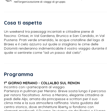
nell’organizzazione di viaggi di gruppo.
Cosa ti aspetta
Un weekend tra paesaggi incantati e cittadine piene di
fascino: Ortisei, in Val Gardena, Brunico e San Candido, in Val
Pusteria. Prati verde smeraldo, le acque cristalline del lago di
Braies e il cielo azzurro sul quale si stagliano le cime delle
Dolomiti renderanno indimenticabile il vostro viaggio durante il
quale vi sentirete come "ad un passo dal cielo".
Programma
1° GIORNO MERANO - COLLALBO SUL RENON
Incontro con i partecipanti al viaggio.
Partenza in pullman per Merano. Breve sosta lungo il percorso
per ristoro facoltativo. Arrivo a Merano, elegante cittadina ai
piedi delle Alpi, amata da principesse e scrittori per il suo
clima mite e la sua atmosfera raffinata. Visita guidata del
centro storico, dove architetture liberty si fondono con
elementi medievali: il Duomo, la vivace via dei Portici e il lungo