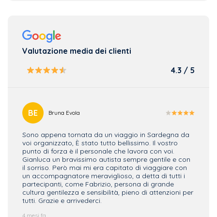
Valutazione media dei clienti
4.3 / 5
BE
AP
Bruna Evola
Sono appena tornata da un viaggio in Sardegna da
Siamo 
voi organizzato, È stato tutto bellissimo. Il vostro
quella
punto di forza è il personale che lavora con voi.
Rispet
Gianluca un bravissimo autista sempre gentile e con
più. Ot
il sorriso. Però mai mi era capitato di viaggiare con
possia
un accompagnatore meraviglioso, a detta di tutti i
pensan
partecipanti, come Fabrizio, persona di grande
gennai
cultura gentilezza e sensibilità, pieno di attenzioni per
4 mesi f
tutti. Grazie e arrivederci.
4 mesi fa