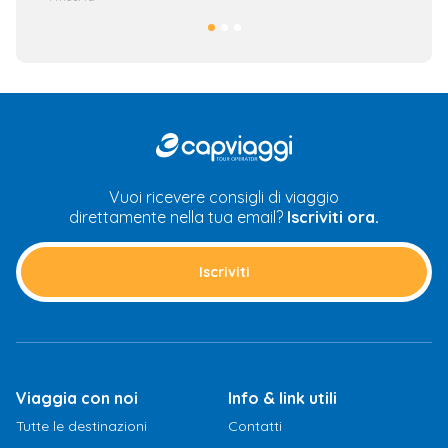
CAP
Viaggi
Vuoi ricevere consigli di viaggio
direttamente nella tua email?
Iscriviti ora.
Iscriviti
Viaggia con noi
Info & link utili
Tutte le destinazioni
Contatti