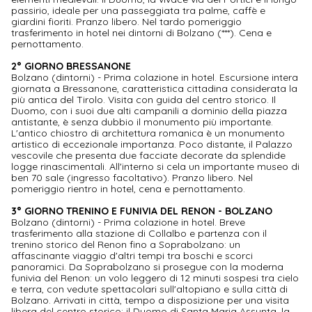
passirio, ideale per una passeggiata tra palme, caffè e
giardini fioriti. Pranzo libero. Nel tardo pomeriggio
trasferimento in hotel nei dintorni di Bolzano (***). Cena e
pernottamento.
2° GIORNO BRESSANONE
Bolzano (dintorni) - Prima colazione in hotel. Escursione intera
giornata a Bressanone, caratteristica cittadina considerata la
più antica del Tirolo. Visita con guida del centro storico. Il
Duomo, con i suoi due alti campanili a dominio della piazza
antistante, è senza dubbio il monumento più importante.
L'antico chiostro di architettura romanica è un monumento
artistico di eccezionale importanza. Poco distante, il Palazzo
vescovile che presenta due facciate decorate da splendide
logge rinascimentali. All'interno si cela un importante museo di
ben 70 sale (ingresso facoltativo). Pranzo libero. Nel
pomeriggio rientro in hotel, cena e pernottamento.
3° GIORNO TRENINO E FUNIVIA DEL RENON - BOLZANO
Bolzano (dintorni) - Prima colazione in hotel. Breve
trasferimento alla stazione di Collalbo e partenza con il
trenino storico del Renon fino a Soprabolzano: un
affascinante viaggio d'altri tempi tra boschi e scorci
panoramici. Da Soprabolzano si prosegue con la moderna
funivia del Renon: un volo leggero di 12 minuti sospesi tra cielo
e terra, con vedute spettacolari sull'altopiano e sulla città di
Bolzano. Arrivati in città, tempo a disposizione per una visita
libera del centro storico: il Duomo di Santa Maria Assunta, la