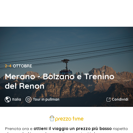
2-4
OTTOBRE
Merano - Bolzano e Trenino
del Renon
Italia
Tour in pullman
Condividi
Prenota ora e
ottieni il viaggio un prezzo più basso
rispetto